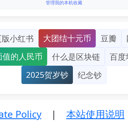
管理我的本机收藏
大团结十元币
页版小红书
豆瓣
面值的人民币
什么是区块链
百度
2025贺岁钞
纪念钞
e Policy
|
本站使用说明