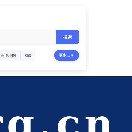
搜索
更多...
▼
高德地图
360
rg.cn